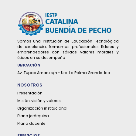
Somos una institución de Educación Tecnológica
de excelencia, formamos profesionales líderes y
emprendedores con sólidos valores morales y
éticos en su desempeño
UBICACIÓN
Av. Tupac Amaru s/n - Urb. La Palma Grande. Ica
2026-01-08
EL MINISTRO DE EDUCACIÓN DR. JORGE
NOSOTROS
EDUARDO FIGUEROA GUZMAN VISITÓ
Presentación
NUESTRA SEDE INSTITUCIONAL
Misión, visión y valores
Organización institucional
Leer más...
Plana jerárquica
Plana docente
SERVICIOS