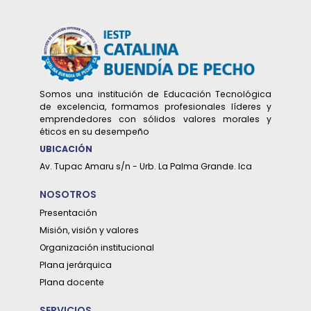
Somos una institución de Educación Tecnológica
de excelencia, formamos profesionales líderes y
emprendedores con sólidos valores morales y
éticos en su desempeño
UBICACIÓN
Av. Tupac Amaru s/n - Urb. La Palma Grande. Ica
2026-01-08
EL MINISTRO DE EDUCACIÓN DR. JORGE
NOSOTROS
EDUARDO FIGUEROA GUZMAN VISITÓ
Presentación
NUESTRA SEDE INSTITUCIONAL
Misión, visión y valores
Organización institucional
Leer más...
Plana jerárquica
Plana docente
SERVICIOS